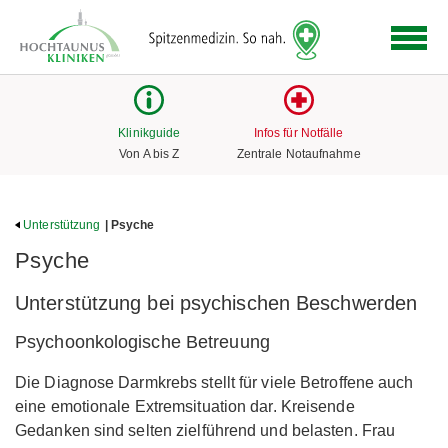
Logo
der
Hochtaunus
Kliniken
mit
Klinikguide
Infos für Notfälle
Link
Von A bis Z
Zentrale Notaufnahme
zur
Startseite
Unterstützung
| Psyche
Psyche
Unterstützung bei psychischen Beschwerden
Psychoonkologische Betreuung
Die Diagnose Darmkrebs stellt für viele Betroffene auch
eine emotionale Extremsituation dar. Kreisende
Gedanken sind selten zielführend und belasten. Frau