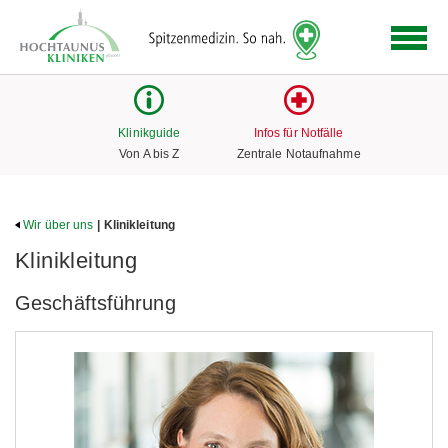
Logo
der
Hochtaunus
Kliniken
mit
Klinikguide
Infos für Notfälle
Link
Von A bis Z
Zentrale Notaufnahme
zur
Startseite
Wir über uns
| Klinikleitung
Klinikleitung
Geschäftsführung