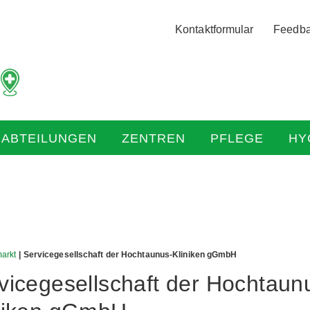
Logo
Kontaktformular
Feedb
der
Hochtaunus
Kliniken
mit
Link
zur
HABTEILUNGEN
ZENTREN
PFLEGE
HY
Startseite
markt
| Servicegesellschaft der Hochtaunus-Kliniken gGmbH
vicegesellschaft der Hochtaun