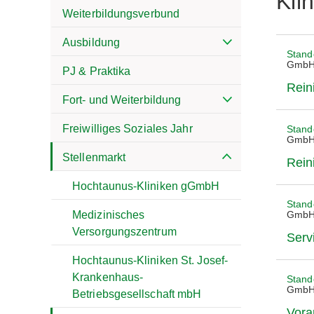
Kli
Weiterbildungsverbund
Ausbildung
Stand
Gmb
PJ & Praktika
Rein
Fort- und Weiterbildung
Freiwilliges Soziales Jahr
Stand
Gmb
Stellenmarkt
Rein
Hochtaunus-Kliniken gGmbH
Stand
Gmb
Medizinisches
Versorgungszentrum
Serv
Hochtaunus-Kliniken St. Josef-
Krankenhaus-
Stand
Gmb
Betriebsgesellschaft mbH
Vora