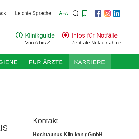
Suchen
A+
ack
Leichte Sprache
A-
nach:
Klinikguide
Infos für Notfälle
Von A bis Z
Zentrale Notaufnahme
GIENE
FÜR ÄRZTE
KARRIERE
Kontakt
us-
Hochtaunus-Kliniken gGmbH