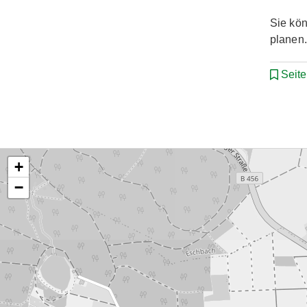
Sie kö
planen.
Seit
+
−