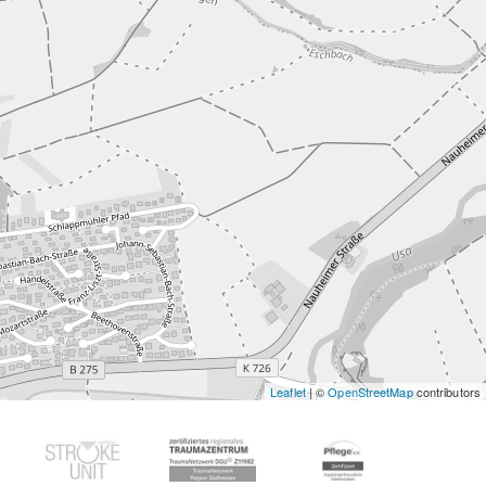
Leaflet
| ©
OpenStreetMap
contributors