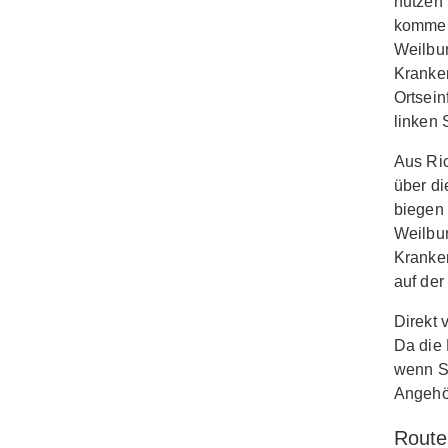
nutzen 
kommen 
Weilbur
Kranken
Ortsein
linken 
Aus Ric
über d
biegen 
Weilbur
Kranke
auf der
Direkt 
Da die 
wenn Si
Angehör
Route