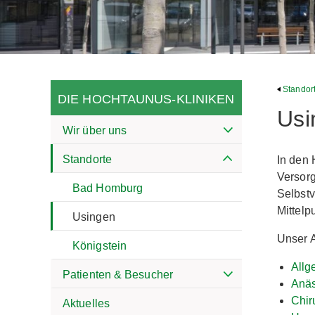
Standor
DIE HOCHTAUNUS-KLINIKEN
Usi
Wir über uns
Standorte
In den 
Versorg
Bad Homburg
Selbstv
Mittelp
Usingen
Unser 
Königstein
Allg
Patienten & Besucher
Anäs
Chir
Aktuelles