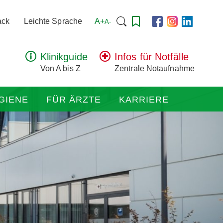
Suchen
A+
ack
Leichte Sprache
A-
nach:
Klinikguide
Infos für Notfälle
Von A bis Z
Zentrale Notaufnahme
GIENE
FÜR ÄRZTE
KARRIERE