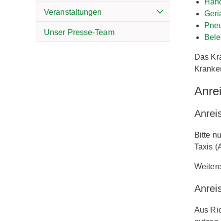
Hand
Veranstaltungen
Geri
Pne
Unser Presse-Team
Bele
Das Kra
Kranke
Anre
Anreis
Bitte n
Taxis (
Weitere
Anrei
Aus Ri