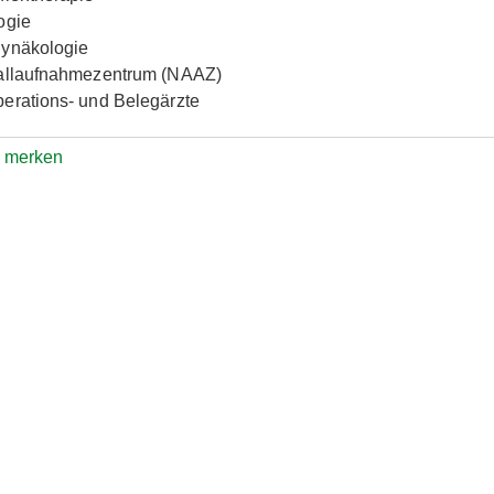
ogie
ynäkologie
allaufnahmezentrum (NAAZ)
erations- und Belegärzte
e merken