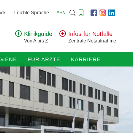
Suchen
A+
ack
Leichte Sprache
A-
nach:
Klinikguide
Infos für Notfälle
Von A bis Z
Zentrale Notaufnahme
GIENE
FÜR ÄRZTE
KARRIERE