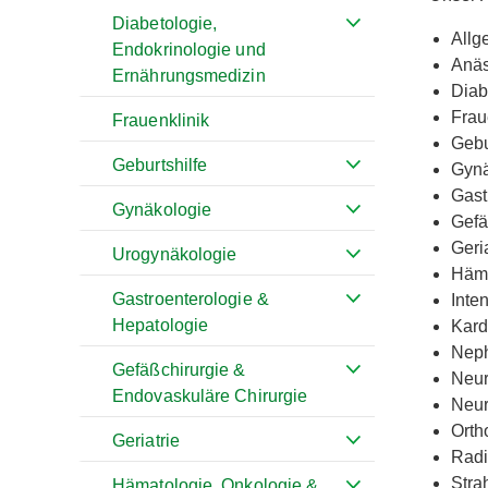
Diabetologie,
Allg
Endokrinologie und
Anäs
Ernährungsmedizin
Diab
Frau
Frauenklinik
Gebu
Geburtshilfe
Gynä
Gast
Gynäkologie
Gefä
Geri
Urogynäkologie
Häma
Gastroenterologie &
Inte
Hepatologie
Kard
Neph
Gefäßchirurgie &
Neur
Endovaskuläre Chirurgie
Neur
Orth
Geriatrie
Radi
Stra
Hämatologie, Onkologie &