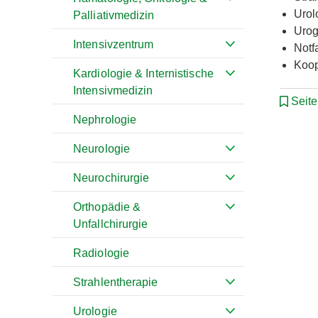
Urol
Palliativmedizin
Urog
Intensivzentrum
Notf
Koop
Kardiologie & Internistische
Intensivmedizin
Seit
Nephrologie
Neurologie
Neurochirurgie
Orthopädie &
Unfallchirurgie
Radiologie
Strahlentherapie
Urologie