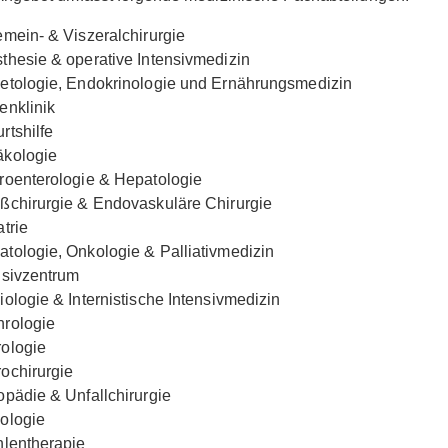
emein- & Viszeralchirurgie
thesie & operative Intensivmedizin
etologie, Endokrinologie und Ernährungsmedizin
enklinik
rtshilfe
kologie
roenterologie & Hepatologie
ßchirurgie & Endovaskuläre Chirurgie
atrie
tologie, Onkologie & Palliativmedizin
nsivzentrum
iologie & Internistische Intensivmedizin
rologie
ologie
ochirurgie
opädie & Unfallchirurgie
ologie
hlentherapie