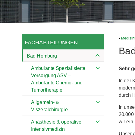
Medizin
FACHABTEILUNGEN
Ba
Bad Homburg
Ambulante Spezialisierte
Sehr g
Versorgung ASV –
In der 
Ambulante Chemo- und
moderns
Tumortherapie
durch l
Allgemein- &
In unse
Viszeralchirurgie
20.000 
wir ei
Anästhesie & operative
Intensivmedizin
Unser 