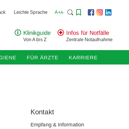
Suchen
A+
ack
Leichte Sprache
A-
nach:
Klinikguide
Infos für Notfälle
Von A bis Z
Zentrale Notaufnahme
GIENE
FÜR ÄRZTE
KARRIERE
Kontakt
Empfang & Information