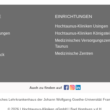
E
EINRICHTUNGEN
Hochtaunus-Kliniken Usingen
tungen
Hochtaunus-Kliniken Königste
Medizinisches Versorgungsze
Taunus
Medizinische Zentren
ack
Auch zu finden auf
ches Lehrkrankenhaus der Johann Wolfgang Goethe-Universität Frank
© 2026 | Hochtaunus-Kliniken gGmbH | Bad Homburg v.d.H.