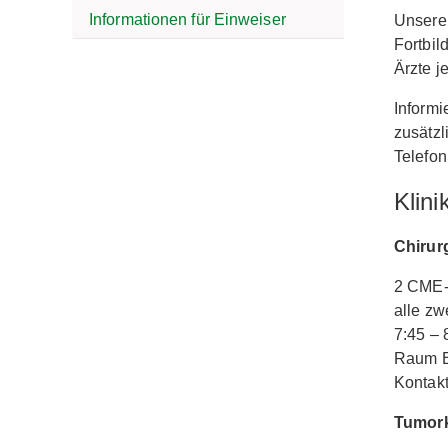
Informationen für Einweiser
Unsere 
Fortbil
Ärzte j
Informi
zusätzl
Telefon
Klini
Chirur
2 CME-
alle z
7:45 – 
Raum 
Kontakt
Tumor