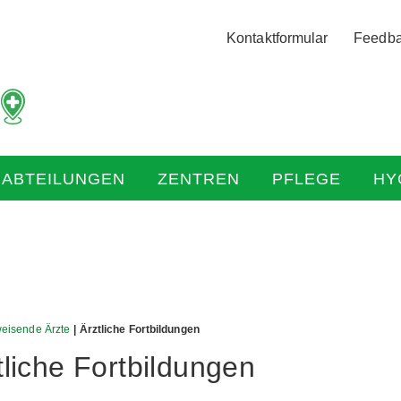
Logo
Kontaktformular
Feedb
der
Hochtaunus
Kliniken
mit
Link
zur
HABTEILUNGEN
ZENTREN
PFLEGE
HY
Startseite
weisende Ärzte
| Ärztliche Fortbildungen
tliche Fortbildungen