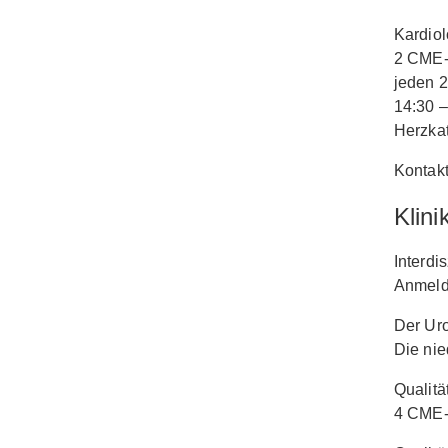
Kardiol
2 CME-
jeden 2
14:30 –
Herzkat
Kontakt
Klini
Interdi
Anmeldu
Der Uro
Die nie
Qualitä
4 CME-