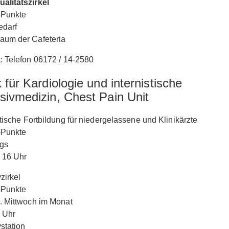
alitätszirkel
Punkte
edarf
aum der Cafeteria
: Telefon 06172 / 14-2580
k für Kardiologie und internistische
sivmedizin, Chest Pain Unit
stische Fortbildung für niedergelassene und Klinikärzte
Punkte
ags
 16 Uhr
zirkel
Punkte
. Mittwoch im Monat
 Uhr
vstation