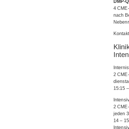
DMP-Qu
4 CME-
nach B
Nebenr
Kontakt
Klini
Inten
Interni
2 CME-
dienst
15:15 –
Intensiv
2 CME-
jeden 3
14 – 15
Intensi