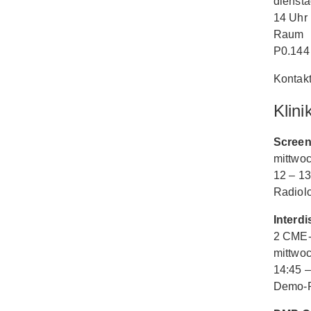
dienst
14 Uhr
Raum
P0.144
Kontakt
Klini
Screen
mittwo
12 – 13
Radiolo
Interd
2 CME-
mittwo
14:45 –
Demo-R