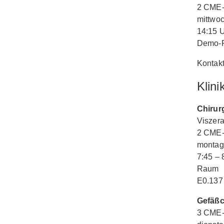
2 CME-
mittwo
14:15 
Demo-R
Kontakt
Klini
Chirur
Viszera
2 CME-
montag
7:45 – 
Raum
E0.137
Gefäßc
3 CME-