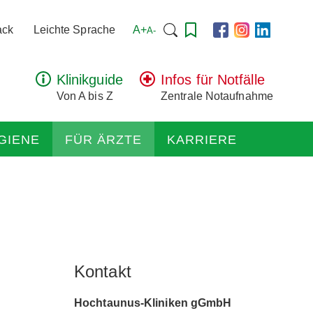
Suchen
A+
ack
Leichte Sprache
A-
nach:
Klinikguide
Infos für Notfälle
Von A bis Z
Zentrale Notaufnahme
GIENE
FÜR ÄRZTE
KARRIERE
Kontakt
Hochtaunus-Kliniken gGmbH