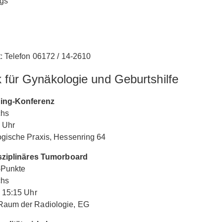
ags
: Telefon 06172 / 14-2610
k für Gynäkologie und Geburtshilfe
ing-Konferenz
chs
 Uhr
gische Praxis, Hessenring 64
isziplinäres Tumorboard
Punkte
chs
 15:15 Uhr
aum der Radiologie, EG