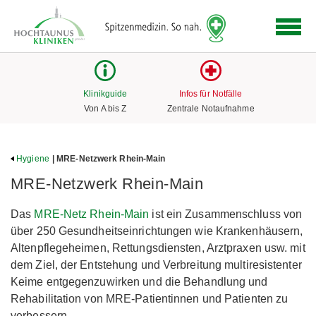
Logo
der
Hochtaunus
Kliniken
mit
Klinikguide
Infos für Notfälle
Link
Von A bis Z
Zentrale Notaufnahme
zur
Startseite
Hygiene
| MRE-Netzwerk Rhein-Main
MRE-Netzwerk Rhein-Main
Das
MRE-Netz Rhein-Main
ist ein Zusammenschluss von
über 250 Gesundheitseinrichtungen wie Krankenhäusern,
Altenpflegeheimen, Rettungsdiensten, Arztpraxen usw. mit
dem Ziel, der Entstehung und Verbreitung multiresistenter
Keime entgegenzuwirken und die Behandlung und
Rehabilitation von MRE-Patientinnen und Patienten zu
verbessern.