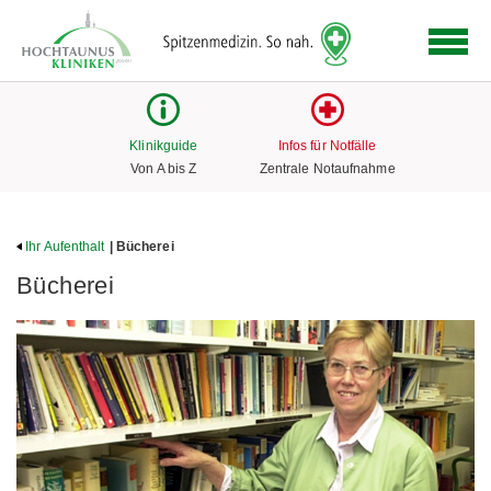
Logo
der
Hochtaunus
Kliniken
mit
Klinikguide
Infos für Notfälle
Link
Von A bis Z
Zentrale Notaufnahme
zur
Startseite
Ihr Aufenthalt
| Bücherei
Bücherei