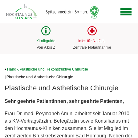
Logo
der
Hochtaunus
Kliniken
mit
Klinikguide
Infos für Notfälle
Link
Von A bis Z
Zentrale Notaufnahme
zur
Startseite
Hand-, Plastische und Rekonstruktive Chirurgie
| Plastische und Ästhetische Chirurgie
Plastische und Ästhetische Chirurgie
Sehr geehrte Patientinnen, sehr geehrte Patienten,
Frau Dr. med. Peymaneh Amini arbeitet seit Januar 2010
als KV-Vertragsärztin, Belegärztin sowie Konsiliarius mit
den Hochtaunus-Kliniken zusammen. Sie ist Mitglied im
zertifizierten Brustkrebszentrum Bad Homburg. Neben der