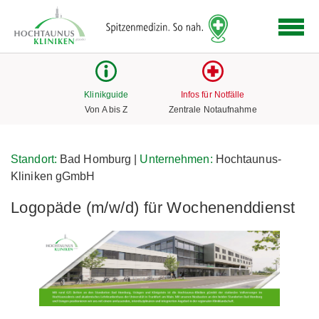
Logo
der
Hochtaunus
Kliniken
mit
Klinikguide
Infos für Notfälle
Link
Von A bis Z
Zentrale Notaufnahme
zur
Startseite
Standort:
Bad Homburg |
Unternehmen:
Hochtaunus-
Kliniken gGmbH
Logopäde (m/w/d) für Wochenenddienst