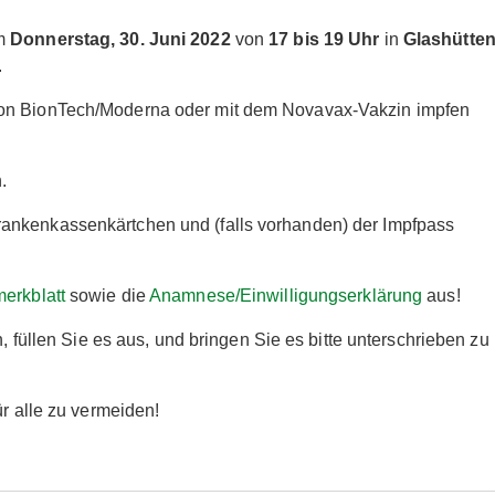
am
Donnerstag, 30. Juni 2022
von
17 bis 19 Uhr
in
Glashütte
.
von BionTech/Moderna oder mit dem Novavax-Vakzin impfen
.
ankenkassenkärtchen und (falls vorhanden) der Impfpass
erkblatt
sowie die
Anamnese/Einwilligungserklärung
aus!
h, füllen Sie es aus, und bringen Sie es bitte unterschrieben zu
ür alle zu vermeiden!