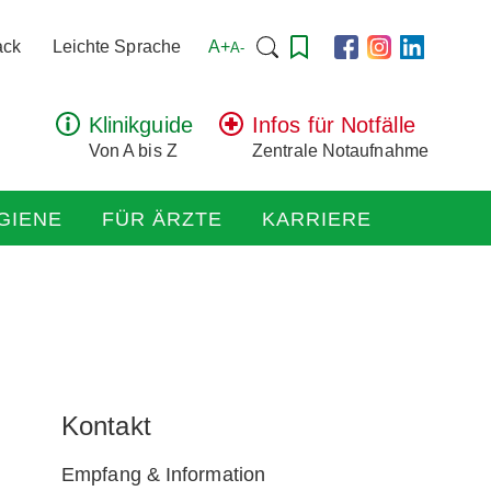
Suchen
A+
ack
Leichte Sprache
A-
nach:
Klinikguide
Infos für Notfälle
Von A bis Z
Zentrale Notaufnahme
GIENE
FÜR ÄRZTE
KARRIERE
Kontakt
Empfang & Information