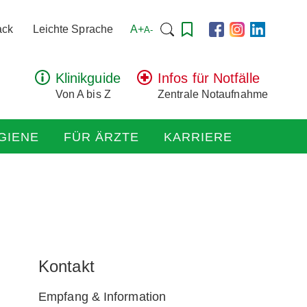
Suchen
A+
ack
Leichte Sprache
A-
nach:
Klinikguide
Infos für Notfälle
Von A bis Z
Zentrale Notaufnahme
GIENE
FÜR ÄRZTE
KARRIERE
Kontakt
Empfang & Information