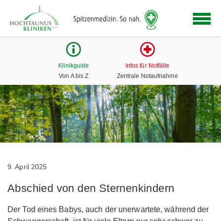
Logo
der
Hochtaunus
Kliniken
mit
Klinikguide
Infos für Notfälle
Link
Von A bis Z
Zentrale Notaufnahme
zur
Startseite
9. April 2025
Abschied von den Sternenkindern
Der Tod eines Babys, auch der unerwartete, während der