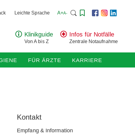
Suchen
A+
ack
Leichte Sprache
A-
nach:
Klinikguide
Infos für Notfälle
Von A bis Z
Zentrale Notaufnahme
GIENE
FÜR ÄRZTE
KARRIERE
Kontakt
Empfang & Information