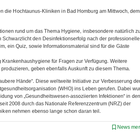
n die Hochtaunus-Kliniken in Bad Homburg am Mittwoch, dem
mationen rund um das Thema Hygiene, insbesondere natürlich zu
Schwarzlicht den Desinfektionserfolg nach der professionell
lm, ein Quiz, sowie Informationsmaterial sind für die Gäste
ng Krankenhaushygiene für Fragen zur Verfügung. Weitere
l produzieren, geben ebenfalls Auskunft zu diesem Thema.
aubere Hände“. Diese weltweite Initiative zur Verbesserung de
ltgesundheitsorganisation (WHO) ins Leben gerufen. Dabei wu
idung von „Gesundheitswesen-assoziierten Infektionen“ in de
n seit 2008 durch das Nationale Referenzzentrum (NRZ) der
iniken nehmen ebenso lange schon daran teil.
News mer