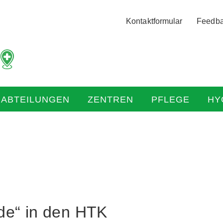
Logo
Kontaktformular
Feedb
der
Hochtaunus
Kliniken
mit
Link
zur
HABTEILUNGEN
ZENTREN
PFLEGE
HY
Startseite
de“ in den HTK