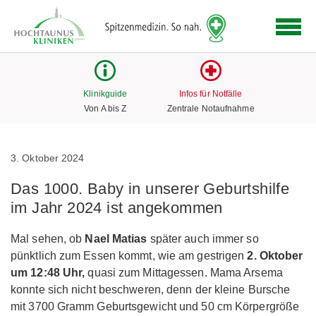
Logo
der
Hochtaunus
Kliniken
mit
Klinikguide
Infos für Notfälle
Link
Von A bis Z
Zentrale Notaufnahme
zur
Startseite
3. Oktober 2024
Das 1000. Baby in unserer Geburtshilfe
im Jahr 2024 ist angekommen
Mal sehen, ob
Nael Matias
später auch immer so
pünktlich zum Essen kommt, wie am gestrigen
2. Oktober
um 12:48 Uhr,
quasi zum Mittagessen. Mama Arsema
konnte sich nicht beschweren, denn der kleine Bursche
mit 3700 Gramm Geburtsgewicht und 50 cm Körpergröße