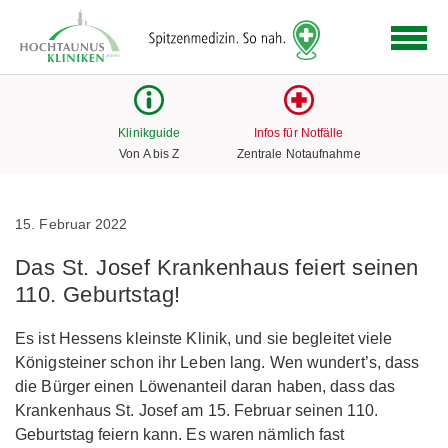
Logo
der
Hochtaunus
Kliniken
mit
Klinikguide
Infos für Notfälle
Link
Von A bis Z
Zentrale Notaufnahme
zur
Startseite
15. Februar 2022
Das St. Josef Krankenhaus feiert seinen
110. Geburtstag!
Es ist Hessens kleinste Klinik, und sie begleitet viele
Königsteiner schon ihr Leben lang. Wen wundert’s, dass
die Bürger einen Löwenanteil daran haben, dass das
Krankenhaus St. Josef am 15. Februar seinen 110.
Geburtstag feiern kann. Es waren nämlich fast