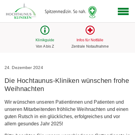
Logo
der
Hochtaunus
Kliniken
mit
Klinikguide
Infos für Notfälle
Link
Von A bis Z
Zentrale Notaufnahme
zur
Startseite
24. Dezember 2024
Die Hochtaunus-Kliniken wünschen frohe
Weihnachten
Wir wünschen unseren Patientinnen und Patienten und
unseren Mitarbeitenden fröhliche Weihnachten und einen
guten Rutsch in ein glückliches, erfolgreiches und vor
allem gesundes Jahr 2025!