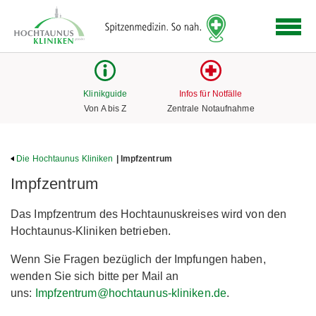
Logo
der
Hochtaunus
Kliniken
mit
Klinikguide
Infos für Notfälle
Link
Von A bis Z
Zentrale Notaufnahme
zur
Startseite
Die Hochtaunus Kliniken
| Impfzentrum
Impfzentrum
Das Impfzentrum des Hochtaunuskreises wird von den
Hochtaunus-Kliniken betrieben.
Wenn Sie Fragen bezüglich der Impfungen haben,
wenden Sie sich bitte per Mail an
uns:
Impfzentrum@hochtaunus-kliniken.de
.