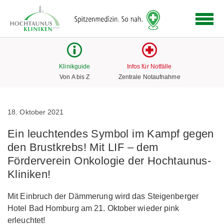
Logo
der
Hochtaunus
Kliniken
mit
Klinikguide
Infos für Notfälle
Link
Von A bis Z
Zentrale Notaufnahme
zur
Startseite
18. Oktober 2021
Ein leuchtendes Symbol im Kampf gegen
den Brustkrebs! Mit LIF – dem
Förderverein Onkologie der Hochtaunus-
Kliniken!
Mit Einbruch der Dämmerung wird das Steigenberger
Hotel Bad Homburg am 21. Oktober wieder pink
erleuchtet!