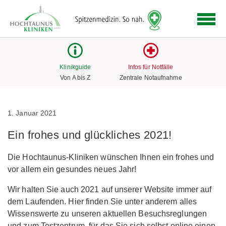
Logo
der
Hochtaunus
Kliniken
mit
Klinikguide
Infos für Notfälle
Link
Von A bis Z
Zentrale Notaufnahme
zur
Startseite
1. Januar 2021
Ein frohes und glückliches 2021!
Die Hochtaunus-Kliniken wünschen Ihnen ein frohes und
vor allem ein gesundes neues Jahr!
Wir halten Sie auch 2021 auf unserer Website immer auf
dem Laufenden. Hier finden Sie unter anderem alles
Wissenswerte zu unseren aktuellen Besuchsreglungen
und zum Testzentrum, für das Sie sich selbst online einen