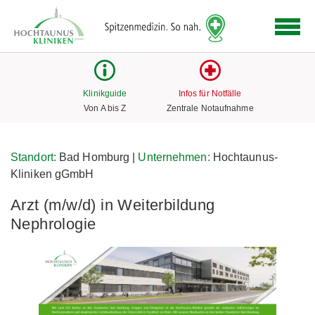
Logo
der
Hochtaunus
Kliniken
mit
Klinikguide
Infos für Notfälle
Link
Von A bis Z
Zentrale Notaufnahme
zur
Startseite
Standort:
Bad Homburg |
Unternehmen:
Hochtaunus-
Kliniken gGmbH
Arzt (m/w/d) in Weiterbildung
Nephrologie