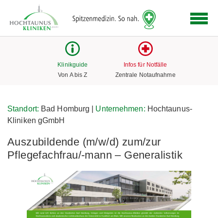
Logo
der
Hochtaunus
Kliniken
mit
Klinikguide
Infos für Notfälle
Link
Von A bis Z
Zentrale Notaufnahme
zur
Startseite
Standort:
Bad Homburg |
Unternehmen:
Hochtaunus-
Kliniken gGmbH
Auszubildende (m/w/d) zum/zur
Pflegefachfrau/-mann – Generalistik