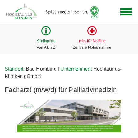
Logo
der
Hochtaunus
Kliniken
mit
Klinikguide
Infos für Notfälle
Link
Von A bis Z
Zentrale Notaufnahme
zur
Startseite
Standort:
Bad Homburg |
Unternehmen:
Hochtaunus-
Kliniken gGmbH
Facharzt (m/w/d) für Palliativmedizin