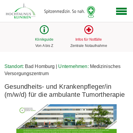
Logo
der
Hochtaunus
Kliniken
mit
Klinikguide
Infos für Notfälle
Link
Von A bis Z
Zentrale Notaufnahme
zur
Startseite
Standort:
Bad Homburg |
Unternehmen:
Medizinisches
Versorgungszentrum
Gesundheits- und Krankenpfleger/in
(m/w/d) für die ambulante Tumortherapie