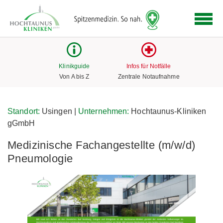
Logo
der
Hochtaunus
Kliniken
mit
Klinikguide
Infos für Notfälle
Link
Von A bis Z
Zentrale Notaufnahme
zur
Startseite
Standort:
Usingen |
Unternehmen:
Hochtaunus-Kliniken
gGmbH
Medizinische Fachangestellte (m/w/d)
Pneumologie