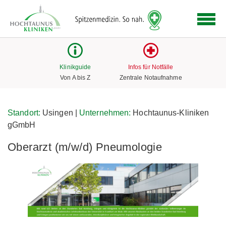
Logo
der
Hochtaunus
Kliniken
mit
Klinikguide
Infos für Notfälle
Link
Von A bis Z
Zentrale Notaufnahme
zur
Startseite
Standort:
Usingen |
Unternehmen:
Hochtaunus-Kliniken
gGmbH
Oberarzt (m/w/d) Pneumologie