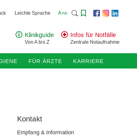
Suchen
A+
ack
Leichte Sprache
A-
nach:
Klinikguide
Infos für Notfälle
Von A bis Z
Zentrale Notaufnahme
GIENE
FÜR ÄRZTE
KARRIERE
Kontakt
Empfang & Information