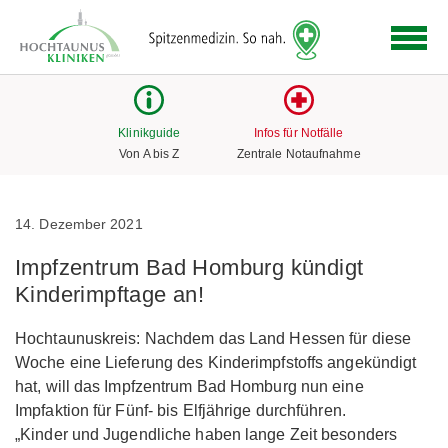
Logo
der
Hochtaunus
Kliniken
mit
Klinikguide
Infos für Notfälle
Link
Von A bis Z
Zentrale Notaufnahme
zur
Startseite
14. Dezember 2021
Impfzentrum Bad Homburg kündigt
Kinderimpftage an!
Hochtaunuskreis: Nachdem das Land Hessen für diese
Woche eine Lieferung des Kinderimpfstoffs angekündigt
hat, will das Impfzentrum Bad Homburg nun eine
Impfaktion für Fünf- bis Elfjährige durchführen.
„Kinder und Jugendliche haben lange Zeit besonders