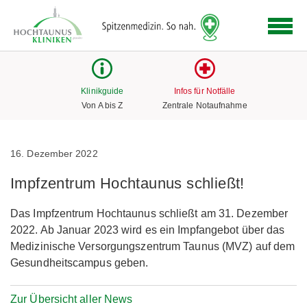
Logo
der
Hochtaunus
Kliniken
mit
Klinikguide
Infos für Notfälle
Link
Von A bis Z
Zentrale Notaufnahme
zur
Startseite
16. Dezember 2022
Impfzentrum Hochtaunus schließt!
Das Impfzentrum Hochtaunus schließt am 31. Dezember
2022. Ab Januar 2023 wird es ein Impfangebot über das
Medizinische Versorgungszentrum Taunus (MVZ) auf dem
Gesundheitscampus geben.
Zur Übersicht aller News