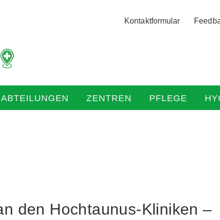
Logo
Kontaktformular
Feedb
der
Hochtaunus
Kliniken
mit
Link
zur
HABTEILUNGEN
ZENTREN
PFLEGE
HY
Startseite
 an den Hochtaunus-Kliniken –