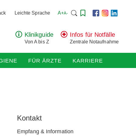
Suchen
A+
ack
Leichte Sprache
A-
nach:
Klinikguide
Infos für Notfälle
Von A bis Z
Zentrale Notaufnahme
GIENE
FÜR ÄRZTE
KARRIERE
Kontakt
Empfang & Information