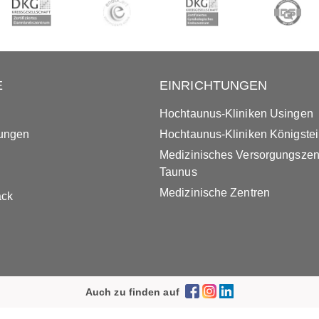
E
EINRICHTUNGEN
Hochtaunus-Kliniken Usingen
tungen
Hochtaunus-Kliniken Königste
Medizinisches Versorgungsze
Taunus
Medizinische Zentren
ack
Auch zu finden auf