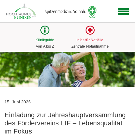
Logo
der
Hochtaunus
Kliniken
mit
Klinikguide
Infos für Notfälle
Link
Von A bis Z
Zentrale Notaufnahme
zur
Startseite
15. Juni 2026
Einladung zur Jahreshauptversammlung
des Fördervereins LIF – Lebensqualität
im Fokus