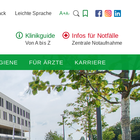
Suchen
A+
ack
Leichte Sprache
A-
nach:
Klinikguide
Infos für Notfälle
Von A bis Z
Zentrale Notaufnahme
GIENE
FÜR ÄRZTE
KARRIERE