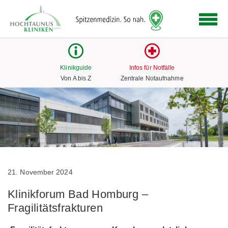
Logo
der
Hochtaunus
Kliniken
mit
Klinikguide
Infos für Notfälle
Link
Von A bis Z
Zentrale Notaufnahme
zur
Startseite
21. November 2024
Klinikforum Bad Homburg –
Fragilitätsfrakturen