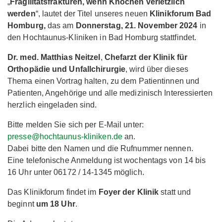
„
Fragilitätsfrakturen, wenn Knochen verletzlich
werden
“, lautet der Titel unseres neuen
Klinikforum Bad
Homburg,
das am
Donnerstag, 21. November 2024
in
den Hochtaunus-Kliniken in Bad Homburg stattfindet.
Dr. med. Matthias Neitzel
,
Chefarzt der Klinik für
Orthopädie und Unfallchirurgie
, wird über dieses
Thema einen Vortrag halten, zu dem Patientinnen und
Patienten, Angehörige und alle medizinisch Interessierten
herzlich eingeladen sind.
Bitte melden Sie sich per E-Mail unter:
presse@hochtaunus-kliniken.de
an.
Dabei bitte den Namen und die Rufnummer nennen.
Eine telefonische Anmeldung ist wochentags von 14 bis
16 Uhr unter 06172 / 14-1345 möglich.
Das Klinikforum findet im
Foyer der Klinik
statt und
beginnt
um 18 Uhr
.