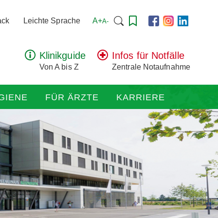
Suchen
A+
ack
Leichte Sprache
A-
nach:
Klinikguide
Infos für Notfälle
Von A bis Z
Zentrale Notaufnahme
GIENE
FÜR ÄRZTE
KARRIERE