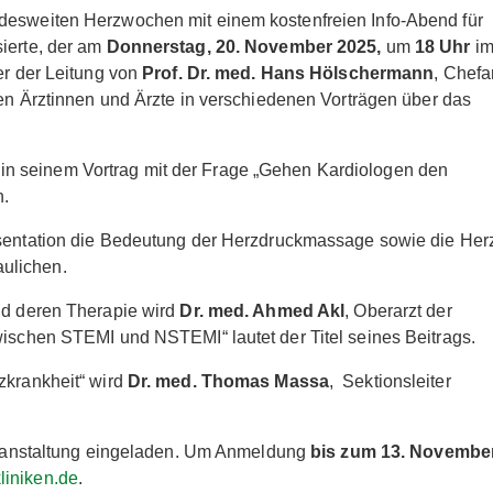
ndesweiten Herzwochen mit einem kostenfreien Info-Abend für
ierte, der am
Donnerstag, 20. November 2025,
um
18 Uhr
i
er der Leitung von
Prof. Dr. med. Hans Hölschermann
, Chefa
rden Ärztinnen und Ärzte in verschiedenen Vorträgen über das
 in seinem Vortrag mit der Frage „Gehen Kardiologen den
n.
äsentation die Bedeutung der Herzdruckmassage sowie die Her
ulichen.
nd deren Therapie wird
Dr. med. Ahmed Akl
, Oberarzt der
wischen STEMI und NSTEMI“ lautet der Titel seines Beitrags.
zkrankheit“ wird
Dr. med. Thomas Massa
, Sektionsleiter
 Veranstaltung eingeladen. Um Anmeldung
bis zum 13.
Novembe
iniken.de
.