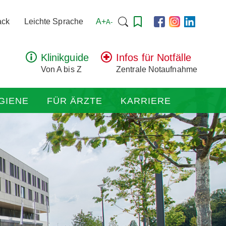
Suchen
A+
ack
Leichte Sprache
A-
nach:
Klinikguide
Infos für Notfälle
Von A bis Z
Zentrale Notaufnahme
GIENE
FÜR ÄRZTE
KARRIERE