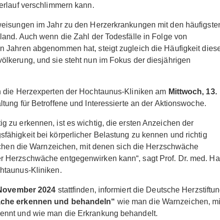
erlauf verschlimmern kann.
weisungen im Jahr zu den Herzerkrankungen mit den häufigste
land. Auch wenn die Zahl der Todesfälle in Folge von
 Jahren abgenommen hat, steigt zugleich die Häufigkeit dies
lkerung, und sie steht nun im Fokus der diesjährigen
h die Herzexperten der Hochtaunus-Kliniken am
Mittwoch, 13.
ltung für Betroffene und Interessierte an der Aktionswoche.
 zu erkennen, ist es wichtig, die ersten Anzeichen der
ähigkeit bei körperlicher Belastung zu kennen und richtig
nschen die Warnzeichen, mit denen sich die Herzschwäche
r Herzschwäche entgegenwirken kann“, sagt Prof. Dr. med. H
htaunus-Kliniken.
. November 2024
stattfinden, informiert die Deutsche Herzstiftu
äche erkennen und behandeln“
wie man die Warnzeichen, mi
ennt und wie man die Erkrankung behandelt.