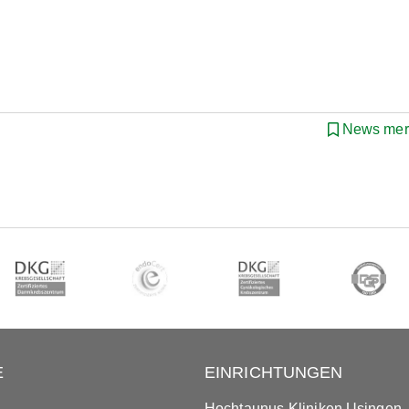
News mer
E
EINRICHTUNGEN
Hochtaunus-Kliniken Usingen