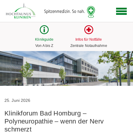
Logo
der
Hochtaunus
Kliniken
mit
Klinikguide
Infos für Notfälle
Link
Von A bis Z
Zentrale Notaufnahme
zur
Startseite
25. Juni 2026
Klinikforum Bad Homburg –
Polyneuropathie – wenn der Nerv
schmerzt