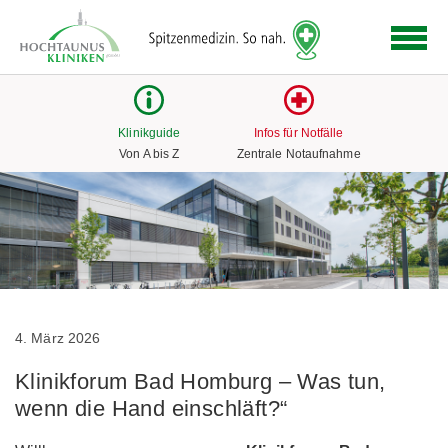
Logo
der
Hochtaunus
Kliniken
mit
Klinikguide
Infos für Notfälle
Link
Von A bis Z
Zentrale Notaufnahme
zur
Startseite
4. März 2026
Klinikforum Bad Homburg – Was tun,
wenn die Hand einschläft?“