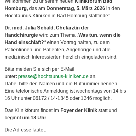
Willkommen zu unserem neuen
Klinikforum Bad
Homburg
, das am
Donnerstag, 5. März 2026
in den
Hochtaunus-Kliniken in Bad Homburg stattfindet.
Dr. med. Julia Sebald, Chefärztin der
Handchirurgie
wird zum Thema „
Was tun, wenn die
Hand einschläft?
“ einen Vortrag halten, zu dem
Patientinnen und Patienten, Angehörige und alle
medizinisch Interessierten herzlich eingeladen sind.
Bitte melden Sie sich per E-Mail
unter:
presse@hochtaunus-kliniken.de
an.
Dabei bitte den Namen und die Rufnummer nennen.
Eine telefonische Anmeldung ist wochentags von 14 bis
16 Uhr unter 06172 / 14-1345 oder 1346 möglich.
Das Klinikforum findet im
Foyer der Klinik
statt und
beginnt
um 18 Uhr
.
Die Adresse lautet: