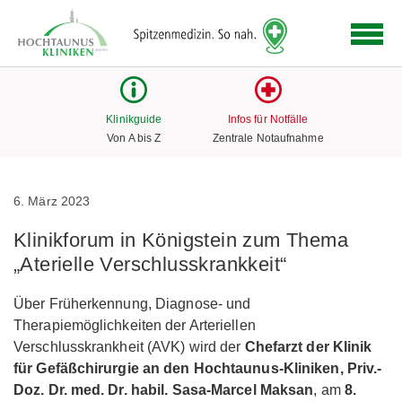
Logo
der
Hochtaunus
Kliniken
mit
Klinikguide
Infos für Notfälle
Link
Von A bis Z
Zentrale Notaufnahme
zur
Startseite
6. März 2023
Klinikforum in Königstein zum Thema
„Aterielle Verschlusskrankkeit“
Über Früherkennung, Diagnose- und
Therapiemöglichkeiten der Arteriellen
Verschlusskrankheit (AVK) wird der
Chefarzt der Klinik
für Gefäßchirurgie an den Hochtaunus-Kliniken,
Priv.-
Doz. Dr. med. Dr. habil. Sasa-Marcel Maksan
, am
8.