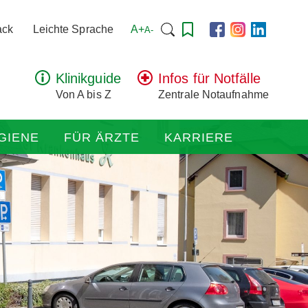
Suchen
A+
ack
Leichte Sprache
A-
nach:
Klinikguide
Infos für Notfälle
Von A bis Z
Zentrale Notaufnahme
GIENE
FÜR ÄRZTE
KARRIERE