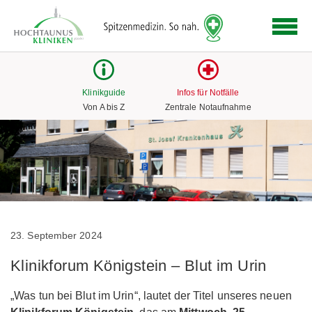
Logo
der
Hochtaunus
Kliniken
mit
Klinikguide
Infos für Notfälle
Link
Von A bis Z
Zentrale Notaufnahme
zur
Startseite
23. September 2024
Klinikforum Königstein – Blut im Urin
„Was tun bei Blut im Urin“, lautet der Titel unseres neuen