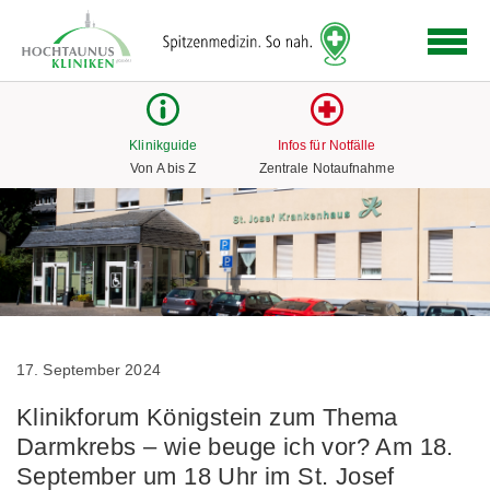
Logo
der
Hochtaunus
Kliniken
mit
Klinikguide
Infos für Notfälle
Link
Von A bis Z
Zentrale Notaufnahme
zur
Startseite
17. September 2024
Klinikforum Königstein zum Thema
Darmkrebs – wie beuge ich vor? Am 18.
September um 18 Uhr im St. Josef