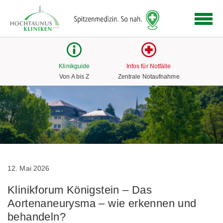
Logo
der
Hochtaunus
Kliniken
mit
Klinikguide
Infos für Notfälle
Link
Von A bis Z
Zentrale Notaufnahme
zur
Startseite
12. Mai 2026
Klinikforum Königstein – Das
Aortenaneurysma – wie erkennen und
behandeln?