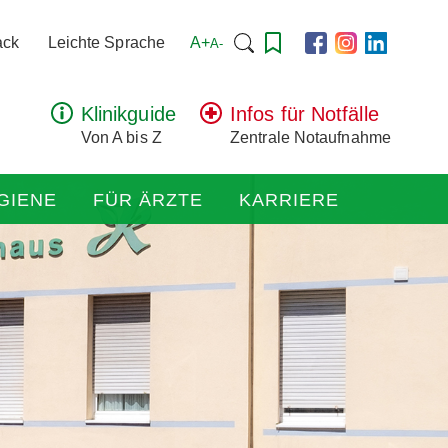
Suchen
A+
ack
Leichte Sprache
A-
nach:
Klinikguide
Infos für Notfälle
Von A bis Z
Zentrale Notaufnahme
GIENE
FÜR ÄRZTE
KARRIERE