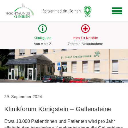
Logo
der
Hochtaunus
Kliniken
mit
Klinikguide
Infos für Notfälle
Link
Von A bis Z
Zentrale Notaufnahme
zur
Startseite
29. September 2024
Klinikforum Königstein – Gallensteine
Etwa 13.000 Patientinnen und Patienten wird pro Jahr