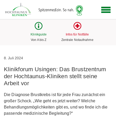
Logo
der
Hochtaunus
Kliniken
mit
Klinikguide
Infos für Notfälle
Link
Von A bis Z
Zentrale Notaufnahme
zur
Startseite
8. Juli 2024
Klinikforum Usingen: Das Brustzentrum
der Hochtaunus-Kliniken stellt seine
Arbeit vor
Die Diagnose Brustkrebs ist für jede Frau zunächst ein
großer Schock. „Wie geht es jetzt weiter? Welche
Behandlungsmöglichkeiten gibt es, und wo finde ich die
passende medizinische Begleitung?“