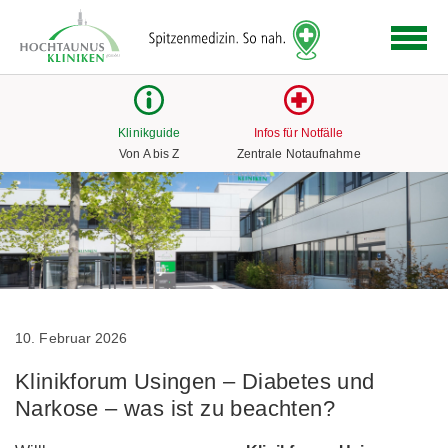
Logo
der
Hochtaunus
Kliniken
mit
Klinikguide
Infos für Notfälle
Link
Von A bis Z
Zentrale Notaufnahme
zur
Startseite
10. Februar 2026
Klinikforum Usingen – Diabetes und
Narkose – was ist zu beachten?