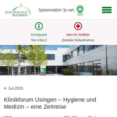
Logo
der
Hochtaunus
Kliniken
mit
Klinikguide
Infos für Notfälle
Link
Von A bis Z
Zentrale Notaufnahme
zur
Startseite
4. Juli 2025
Klinikforum Usingen – Hygiene und
Medizin – eine Zeitreise