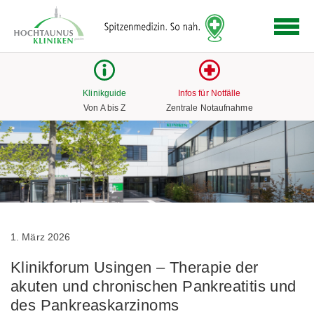
Logo
der
Hochtaunus
Kliniken
mit
Klinikguide
Infos für Notfälle
Link
Von A bis Z
Zentrale Notaufnahme
zur
Startseite
1. März 2026
Klinikforum Usingen – Therapie der
akuten und chronischen Pankreatitis und
des Pankreaskarzinoms