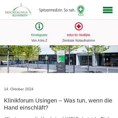
Logo
der
Hochtaunus
Kliniken
mit
Klinikguide
Infos für Notfälle
Link
Von A bis Z
Zentrale Notaufnahme
zur
Startseite
14. Oktober 2024
Klinikforum Usingen – Was tun, wenn die
Hand einschläft?